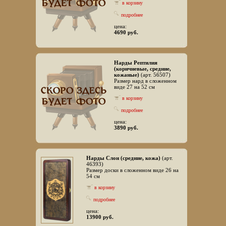
в корзину
подробнее
цена:
4690 руб.
Нарды Рептилия
(коричневые, средние,
кожаные)
(арт. 56507)
Размер нард в сложенном
виде 27 на 52 см
в корзину
подробнее
цена:
3890 руб.
Нарды Слон (средние, кожа)
(арт.
46393)
Размер доски в сложенном виде 26 на
54 см
в корзину
подробнее
цена:
13900 руб.