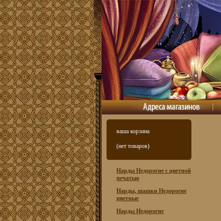
ваша корзина
(нет товаров)
Нарды Недорогие с цветной
печатью
Нарды, шашки Недорогие
цветные
Нарды Недорогие