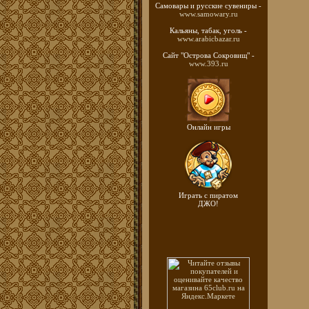
Самовары и русские
сувениры -
www.samowary.ru
Кальяны, табак, уголь -
www.arabicbazar.ru
Сайт "Острова Сокровищ" -
www.393.ru
Онлайн игры
Играть с пиратом
ДЖО!