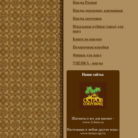
Нарды Разные
Нарды дорожные, карманные
Нарды заготовки
Игральные кубики (зары) для
нард
Книги по нардам
Подарочные коробки
Фишки для нард
УЦЕНКА - нарды
Наши сайты:
Шахматы
и все для шахмат -
www.1chess.ru
Настольные и любые
другие игры -
www.strana-igr.ru