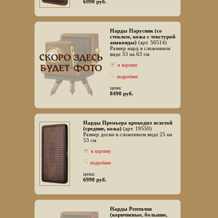
6990 руб.
Нарды Парусник (со
стеклом, кожа с текстурой
анаконды)
(арт. 56514)
Размер нард в сложенном
виде 33 на 63 см
в корзину
подробнее
цена:
8490 руб.
Нарды Премьера крокодил золотой
(средние, кожа)
(арт. 19550)
Размер доски в сложенном виде 25 на
53 см
в корзину
подробнее
цена:
6990 руб.
Нарды Рептилия
(коричневые, большие,