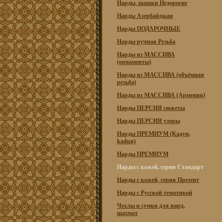
Нарды, шашки Недорогие
Нарды Азербайджан
Нарды ПОДАРОЧНЫЕ
Нарды ручная Резьба
Нарды из МАССИВА
(орнаменты)
Нарды из МАССИВА (объёмная
резьба)
Нарды из МАССИВА (Армения)
Нарды ПЕРСИЯ сюжеты
Нарды ПЕРСИЯ узоры
Нарды ПРЕМИУМ (Кадун,
kadun)
Нарды ПРЕМИУМ
Нарды с кожей, серия Стандарт
Нарды с кожей, серия Презент
Нарды с Русской тематикой
Чехлы и сумки для нард,
шахмат