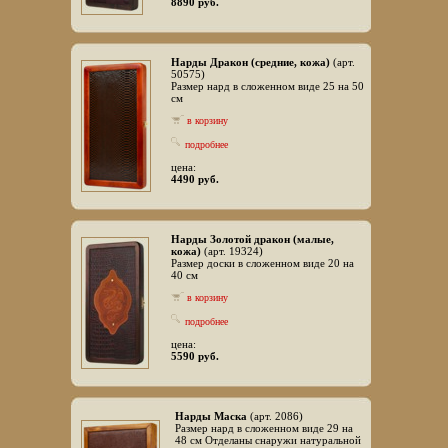
8890 руб.
Нарды Дракон (средние, кожа)
(арт.
50575)
Размер нард в сложенном виде 25 на 50
см
в корзину
подробнее
цена:
4490 руб.
Нарды Золотой дракон (малые,
кожа)
(арт. 19324)
Размер доски в сложенном виде 20 на
40 см
в корзину
подробнее
цена:
5590 руб.
Нарды Маска
(арт. 2086)
Размер нард в сложенном виде 29 на
48 см Отделаны снаружи натуральной