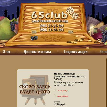
Нарды Анаконда
(большие, кожаные)
(арт.
56504)
Размер нард в сложенном
виде 31 на 60 см
в корзину
подробнее
цена:
4290 руб.