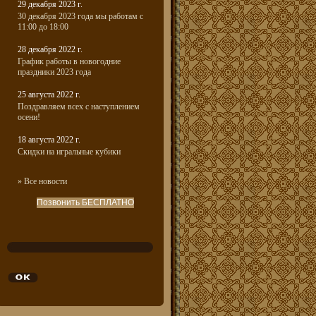
29 декабря 2023 г.
30 декабря 2023 года мы работам с
11:00 до 18:00
28 декабря 2022 г.
График работы в новогодние
праздники 2023 года
25 августа 2022 г.
Поздравляем всех с наступлением
осени!
18 августа 2022 г.
Скидки на игральные кубики
» Все новости
Позвонить БЕСПЛАТНО