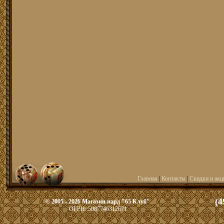
Главная
|
Контакты
|
Скидки и акц
(4
© 2005 - 2026 Магазин нард "65 Клуб"
ОГРН: 5087746312671