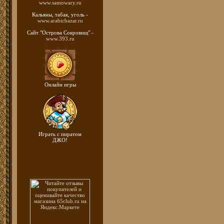
www.samowary.ru
Кальяны, табак, уголь -
www.arabicbazar.ru
Сайт "Острова Сокровищ" -
www.393.ru
Онлайн игры
Играть с пиратом
ДЖО!