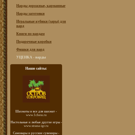
Нарды дорожные, карманные
Нарды заготовки
Игральные кубики (зары) для
нард
Книги по нардам
Подарочные коробки
Фишки для нард
УЦЕНКА - нарды
Наши сайты:
Шахматы
и все для шахмат -
www.1chess.ru
Настольные и любые
другие игры -
www.strana-igr.ru
Самовары и русские
сувениры -