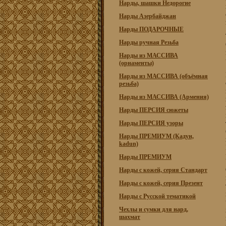
Нарды, шашки Недорогие
Нарды Азербайджан
Нарды ПОДАРОЧНЫЕ
Нарды ручная Резьба
Нарды из МАССИВА
(орнаменты)
Нарды из МАССИВА (объёмная
резьба)
Нарды из МАССИВА (Армения)
Нарды ПЕРСИЯ сюжеты
Нарды ПЕРСИЯ узоры
Нарды ПРЕМИУМ (Кадун,
kadun)
Нарды ПРЕМИУМ
Нарды с кожей, серия Стандарт
Нарды с кожей, серия Презент
Нарды с Русской тематикой
Чехлы и сумки для нард,
шахмат