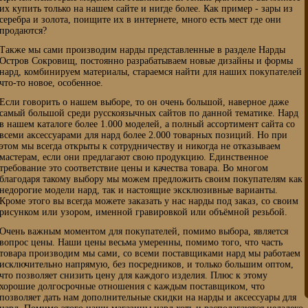
их купить только на нашем сайте и нигде более. Как пример - зары из
серебра и золота, поищите их в интернете, много есть мест где они
продаются?
Также мы сами производим нарды представленные в разделе Нарды
Остров Сокровищ, постоянно разрабатываем новые дизайны и формы
нард, комбинируем материалы, стараемся найти для наших покупателей
что-то новое, особенное.
Если говорить о нашем выборе, то он очень большой, наверное даже
самый большой среди русскоязычных сайтов по данной тематике. Нард
в нашем каталоге более 1.000 моделей, а полный ассортимент сайта со
всеми аксессуарами для нард более 2.000 товарных позиций. Но при
этом мы всегда открыты к сотрудничеству и никогда не отказываем
мастерам, если они предлагают свою продукцию. Единственное
требование это соответствие цены и качества товара. Во многом
благодаря такому выбору мы можем предложить своим покупателям как
недорогие модели нард, так и настоящие эксклюзивные варианты.
Кроме этого вы всегда можете заказать у нас нарды под заказ, со своим
рисунком или узором, именной гравировкой или объёмной резьбой.
Очень важным моментом для покупателей, помимо выбора, является
вопрос цены. Наши цены весьма умеренны, помимо того, что часть
товара производим мы сами, со всеми поставщиками нард мы работаем
исключительно напрямую, без посредников, и только большим оптом,
что позволяет снизить цену для каждого изделия. Плюс к этому
хорошие долгосрочные отношения с каждым поставщиком, что
позволяет дать нам дополнительные скидки на нарды и аксессуары для