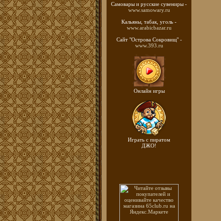
Самовары и русские
сувениры -
www.samowary.ru
Кальяны, табак, уголь -
www.arabicbazar.ru
Сайт "Острова Сокровищ" -
www.393.ru
Онлайн игры
Играть с пиратом
ДЖО!