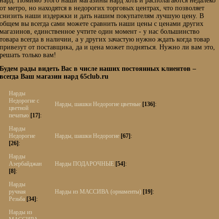
нард. Помимо этого наши магазины нард хоть и располагаются недалеко
от метро, но находятся в недорогих торговых центрах, что позволяет
снизить наши издержки и дать нашим покупателям лучшую цену. В
общем вы всегда сами можете сравнить наши цены с ценами других
магазинов, единственное учтите один момент - у нас большинство
товара всегда в наличии, а у других зачастую нужно ждать когда товар
привезут от поставщика, да и цена может подняться. Нужно ли вам это,
решать только вам!
Будем рады видеть Вас в числе наших постоянных клиентов –
всегда Ваш магазин нард 65club.ru
Нарды
Недорогие с
Нарды, шашки Недорогие цветные
[136]
:
цветной
печатью
[17]
:
Нарды
Недорогие
Нарды, шашки Недорогие
[67]
:
[26]
:
Нарды
Азербайджан
Нарды ПОДАРОЧНЫЕ
[54]
:
[8]
:
Нарды
ручная
Нарды из МАССИВА (орнаменты)
[19]
:
Резьба
[34]
:
Нарды из