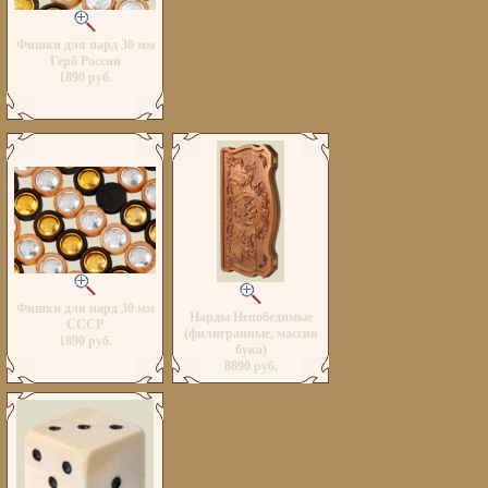
Фишки для нард 30 мм
Герб России
1890 руб.
Фишки для нард 30 мм
Нарды Непобедимые
СССР
(филигранные, массив
1890 руб.
бука)
8890 руб.