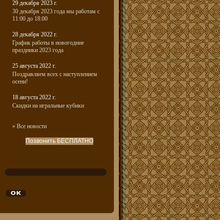
29 декабря 2023 г.
30 декабря 2023 года мы работам с
11:00 до 18:00
28 декабря 2022 г.
График работы в новогодние
праздники 2023 года
25 августа 2022 г.
Поздравляем всех с наступлением
осени!
18 августа 2022 г.
Скидки на игральные кубики
» Все новости
Позвонить БЕСПЛАТНО