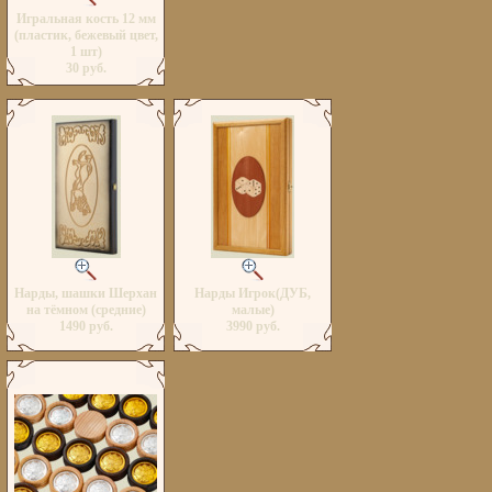
Игральная кость 12 мм
(пластик, бежевый цвет,
1 шт)
30 руб.
Нарды, шашки Шерхан
Нарды Игрок(ДУБ,
на тёмном (средние)
малые)
1490 руб.
3990 руб.