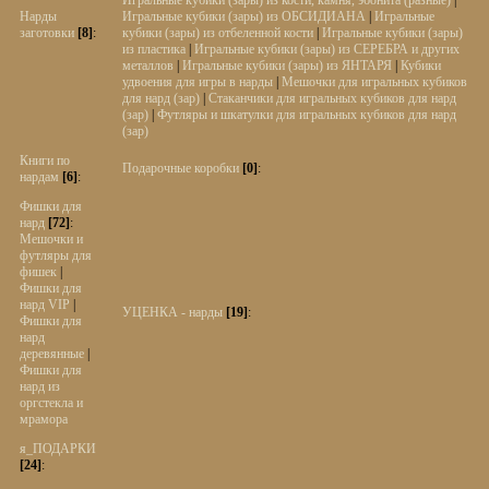
Игральные кубики (зары) из кости, камня, эбонита (разные)
|
Нарды
Игральные кубики (зары) из ОБСИДИАНА
|
Игральные
заготовки
[8]
:
кубики (зары) из отбеленной кости
|
Игральные кубики (зары)
из пластика
|
Игральные кубики (зары) из СЕРЕБРА и других
металлов
|
Игральные кубики (зары) из ЯНТАРЯ
|
Кубики
удвоения для игры в нарды
|
Мешочки для игральных кубиков
для нард (зар)
|
Стаканчики для игральных кубиков для нард
(зар)
|
Футляры и шкатулки для игральных кубиков для нард
(зар)
Книги по
Подарочные коробки
[0]
:
нардам
[6]
:
Фишки для
нард
[72]
:
Мешочки и
футляры для
фишек
|
Фишки для
нард VIP
|
УЦЕНКА - нарды
[19]
:
Фишки для
нард
деревянные
|
Фишки для
нард из
оргстекла и
мрамора
я_ПОДАРКИ
[24]
: