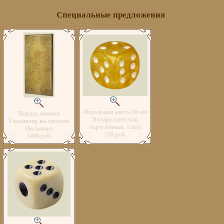
Специальные предложения
Игральная кость 10 мм
Нарды, шашки
Янтарь (светлая,
Гладиатор на светлом
скруглённая, 1 шт)
(большие)
150 руб.
1490 руб.