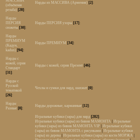
МАССИВА
Нарды из МАССИВА (Армения)
[2]
:
(объёмная
резьба)
[28]
:
Нарды
ПЕРСИЯ
Нарды ПЕРСИЯ узоры
[17]
:
сюжеты
[30]
:
Нарды
ПРЕМИУМ
Нарды ПРЕМИУМ
[34]
:
(Кадун,
kadun)
[94]
:
Нарды с
кожей, серия
Нарды с кожей, серия Презент
[46]
:
Стандарт
[31]
:
Нарды с
Русской
Чехлы и сумки для нард, шахмат
[0]
:
тематикой
[26]
:
Нарды
Нарды дорожные, карманные
[12]
:
Разные
[8]
:
Игральные кубики (зары) для нард
[282]
:
Игральные кубики (зары) из бивня МАМОНТА
|
Игральные
кубики (зары) из бивня МАМОНТА VIP
|
Игральные кубики
(зары) из бивня МАМОНТА с рисунками
|
Игральные кубики
(зары) из дерева
|
Игральные кубики (зары) из кости МОРЖА
|