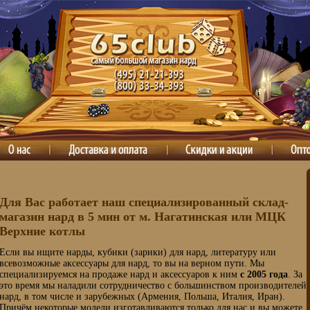
Для Вас работает наш специализированный склад-
магазин нард в 5 мин от м. Нагатинская или МЦК
Верхние котлы
Если вы ищите нарды, кубики (зарики) для нард, литературу или
всевозможные аксессуары для нард, то вы на верном пути. Мы
специализируемся на продаже нард и аксессуаров к ним
с 2005 года
. За
это время мы наладили сотрудничество с большинством производителей
нард, в том числе и зарубежных (Армения, Польша, Италия, Иран).
Причём некоторые модели изготавливаются только для нас и вы можете