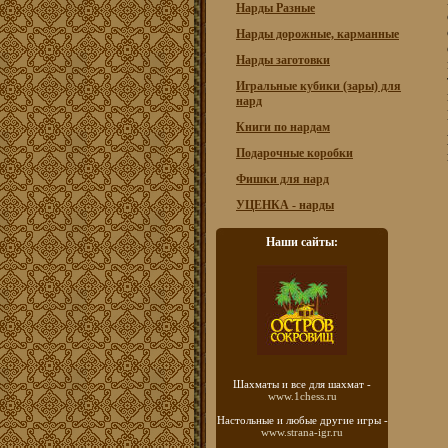
Нарды Разные
Нарды дорожные, карманные
Нарды заготовки
Игральные кубики (зары) для
нард
Книги по нардам
Подарочные коробки
Фишки для нард
УЦЕНКА - нарды
Наши сайты:
Шахматы
и все для шахмат -
www.1chess.ru
Настольные и любые
другие игры -
www.strana-igr.ru