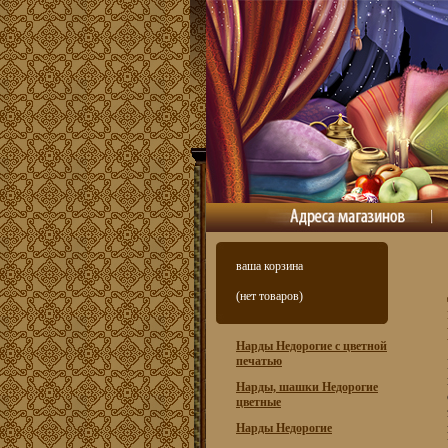
ваша корзина
(нет товаров)
Нарды Недорогие с цветной
печатью
Нарды, шашки Недорогие
цветные
Нарды Недорогие