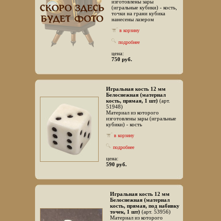
изготовлены зары
(игральные кубики) - кость,
точки на грани кубика
нанесены лазером
в корзину
подробнее
цена:
750 руб.
Игральная кость 12 мм
Белоснежная (материал
кость, прямая, 1 шт)
(арт.
51948)
Материал из которого
изготовлены зары (игральные
кубики) - кость
в корзину
подробнее
цена:
590 руб.
Игральная кость 12 мм
Белоснежная (материал
кость, прямая, под набивку
точек, 1 шт)
(арт. 53956)
Материал из которого