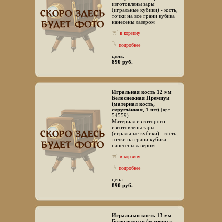
изготовлены зары
(игральные кубики) - кость,
точки на все грани кубика
нанесены лазером
в корзину
подробнее
цена:
890 руб.
Игральная кость 12 мм
Белоснежная Премиум
(материал кость,
скруглённая, 1 шт)
(арт.
54559)
Материал из которого
изготовлены зары
(игральные кубики) - кость,
точки на грани кубика
нанесены лазером
в корзину
подробнее
цена:
890 руб.
Игральная кость 13 мм
Белоснежная (материал