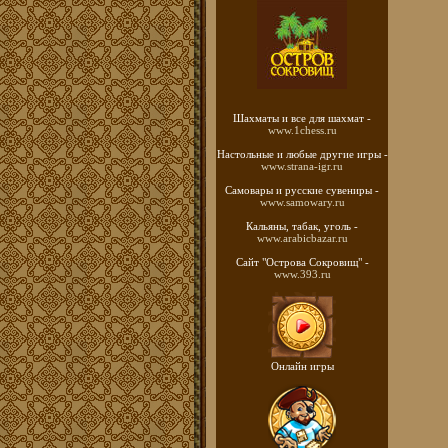
Шахматы
и все для шахмат -
www.1chess.ru
Настольные и любые
другие игры -
www.strana-igr.ru
Самовары и русские
сувениры -
www.samowary.ru
Кальяны, табак, уголь -
www.arabicbazar.ru
Сайт "Острова Сокровищ" -
www.393.ru
Онлайн игры