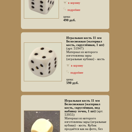
в корзину
подробнее
цена:
490 руб.
Игральная кость 11 мм
Белоснежная (материал
кость, скруглённая, 1 шт)
(арт. 51947)
Материал из которого
изготовлены зары
(игральные кубики) - кость
в корзину
подробнее
цена:
590 руб.
Игральная кость 11 мм
Белоснежная (материал
кость, скруглённая, под
набивку точек, 1 шт)
(арт.
53955)
Материал из которого
изготовлены зары (игральные
кубики) - кость. Кубик
продаётся как на фото, без