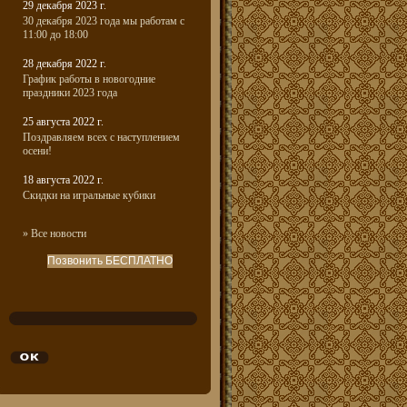
29 декабря 2023 г.
30 декабря 2023 года мы работам с
11:00 до 18:00
28 декабря 2022 г.
График работы в новогодние
праздники 2023 года
25 августа 2022 г.
Поздравляем всех с наступлением
осени!
18 августа 2022 г.
Скидки на игральные кубики
» Все новости
Позвонить БЕСПЛАТНО