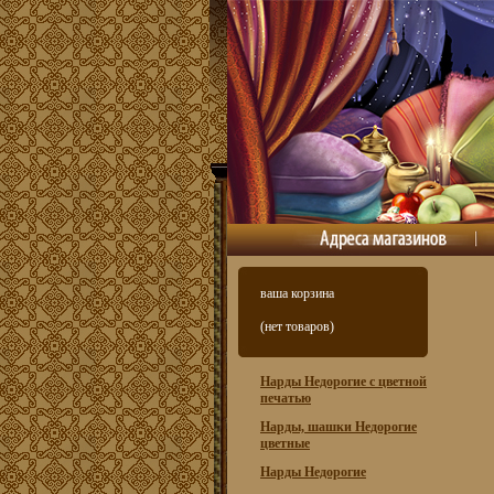
ваша корзина
(нет товаров)
Нарды Недорогие с цветной
печатью
Нарды, шашки Недорогие
цветные
Нарды Недорогие