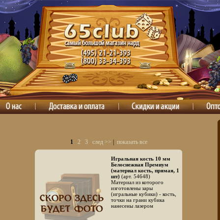
1
2
3
след >>
|
показать все
Игральная кость 10 мм
Белоснежная Премиум
(материал кость, прямая, 1
шт)
(арт. 54648)
Материал из которого
изготовлены зары
(игральные кубики) - кость,
точки на грани кубика
нанесены лазером