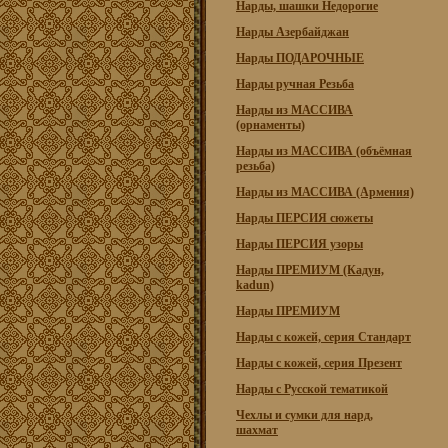
Нарды, шашки Недорогие
Нарды Азербайджан
Нарды ПОДАРОЧНЫЕ
Нарды ручная Резьба
Нарды из МАССИВА
(орнаменты)
Нарды из МАССИВА (объёмная
резьба)
Нарды из МАССИВА (Армения)
Нарды ПЕРСИЯ сюжеты
Нарды ПЕРСИЯ узоры
Нарды ПРЕМИУМ (Кадун,
kadun)
Нарды ПРЕМИУМ
Нарды с кожей, серия Стандарт
Нарды с кожей, серия Презент
Нарды с Русской тематикой
Чехлы и сумки для нард,
шахмат