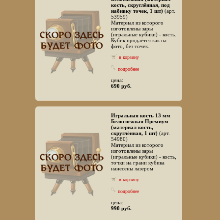
кость, скруглённая, под
набивку точек, 1 шт)
(арт.
53959)
Материал из которого
изготовлены зары
(игральные кубики) - кость.
Кубик продаётся как на
фото, без точек.
в корзину
подробнее
цена:
690 руб.
Игральная кость 13 мм
Белоснежная Премиум
(материал кость,
скруглённая, 1 шт)
(арт.
54980)
Материал из которого
изготовлены зары
(игральные кубики) - кость,
точки на грани кубика
нанесены лазером
в корзину
подробнее
цена:
990 руб.