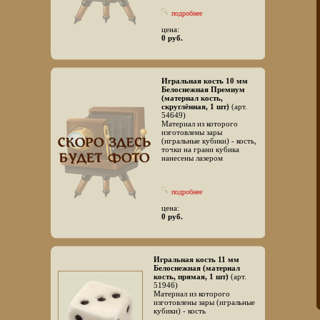
подробнее
цена:
0 руб.
Игральная кость 10 мм
Белоснежная Премиум
(материал кость,
скруглённая, 1 шт)
(арт.
54649)
Материал из которого
изготовлены зары
(игральные кубики) - кость,
точки на грани кубика
нанесены лазером
подробнее
цена:
0 руб.
Игральная кость 11 мм
Белоснежная (материал
кость, прямая, 1 шт)
(арт.
51946)
Материал из которого
изготовлены зары (игральные
кубики) - кость