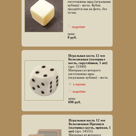
изготовлены зары (игральные
кубики) - кость. Кубик
продаётся как на фото, без
точек.
подробнее
цена:
0 руб.
Игральная кость 12 мм
Белоснежная (материал
кость, скруглённая, 1 шт)
(арт. 51949)
Материал из которого
изготовлены зары
(игральные кубики) - кость
в корзину
подробнее
цена:
690 руб.
Игральная кость 12 мм
Белоснежная Премиум
(материал кость, прямая, 1
шт)
(арт. 54555)
Материал из которого