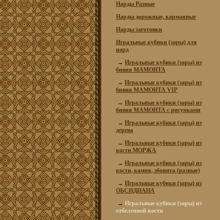
Нарды Разные
Нарды дорожные, карманные
Нарды заготовки
Игральные кубики (зары) для
нард
→
Игральные кубики (зары) из
бивня МАМОНТА
→
Игральные кубики (зары) из
бивня МАМОНТА VIP
→
Игральные кубики (зары) из
бивня МАМОНТА с рисунками
→
Игральные кубики (зары) из
дерева
→
Игральные кубики (зары) из
кости МОРЖА
→
Игральные кубики (зары) из
кости, камня, эбонита (разные)
→
Игральные кубики (зары) из
ОБСИДИАНА
→
Игральные кубики (зары) из
отбеленной кости