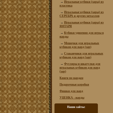
→
Игральные кубики (зары) из
пластика
→
Игральные кубики (зары) из
СЕРЕБРА и других металлов
→
Игральные кубики (зары) из
ЯНТАРЯ
→
Кубики удвоения для игры в
нарды
→
Мешочки для игральных
кубиков для нард (зар)
→
Стаканчики для игральных
кубиков для нард (зар)
→
Футляры и шкатулки для
игральных кубиков для нард
(зар)
Книги по нардам
Подарочные коробки
Фишки для нард
УЦЕНКА - нарды
Наши сайты: