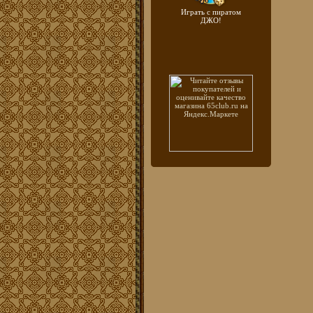
Играть с пиратом
ДЖО!