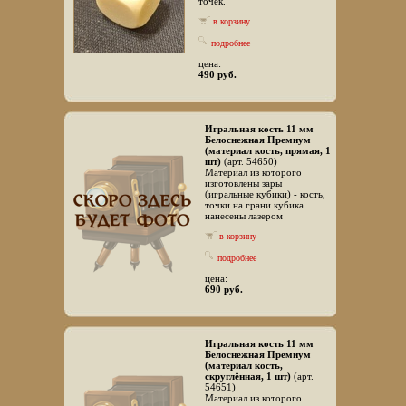
точек.
в корзину
подробнее
цена:
490 руб.
Игральная кость 11 мм
Белоснежная Премиум
(материал кость, прямая, 1
шт)
(арт. 54650)
Материал из которого
изготовлены зары
(игральные кубики) - кость,
точки на грани кубика
нанесены лазером
в корзину
подробнее
цена:
690 руб.
Игральная кость 11 мм
Белоснежная Премиум
(материал кость,
скруглённая, 1 шт)
(арт.
54651)
Материал из которого