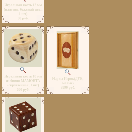
Игральная кость 12 мм
(пластик, бежевый цвет,
1 шт)
30 руб.
Игральная кость 10 мм
Нарды Игрок(ДУБ,
из бивня МАМОНТА
малые)
(скруглённая, 1 шт)
3990 руб.
650 руб.