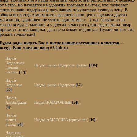
нард. Помимо этого наши магазины нард хоть и располагаются недалеко
от метро, но находятся в недорогих торговых центрах, что позволяет
снизить наши издержки и дать нашим покупателям лучшую цену. В
общем вы всегда сами можете сравнить наши цены с ценами других
магазинов, единственное учтите один момент - у нас большинство
товара всегда в наличии, а у других зачастую нужно ждать когда товар
привезут от поставщика, да и цена может подняться. Нужно ли вам это,
решать только вам!
Будем рады видеть Вас в числе наших постоянных клиентов –
всегда Ваш магазин нард 65club.ru
Нарды
Недорогие с
Нарды, шашки Недорогие цветные
[136]
:
цветной
печатью
[17]
:
Нарды
Недорогие
Нарды, шашки Недорогие
[67]
:
[26]
:
Нарды
Азербайджан
Нарды ПОДАРОЧНЫЕ
[54]
:
[8]
:
Нарды
ручная
Нарды из МАССИВА (орнаменты)
[19]
:
Резьба
[34]
:
Нарды из