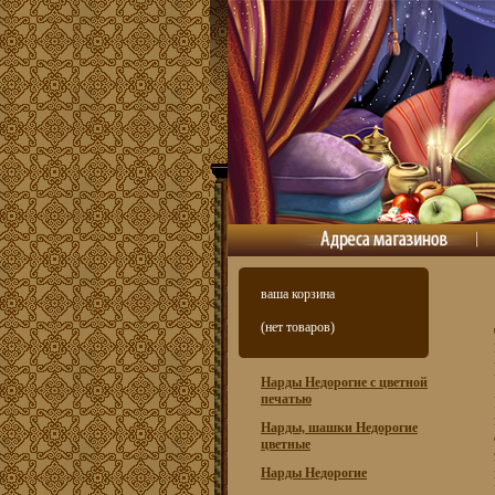
ваша корзина
(нет товаров)
Нарды Недорогие с цветной
печатью
Нарды, шашки Недорогие
цветные
Нарды Недорогие