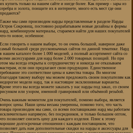
их купить только на нашем сайте и нигде более. Как пример - зары из
серебра и золота, поищите их в интернете, много есть мест где они
продаются?
Также мы сами производим нарды представленные в разделе Нарды
Остров Сокровищ, постоянно разрабатываем новые дизайны и формы
нард, комбинируем материалы, стараемся найти для наших покупателей
что-то новое, особенное.
Если говорить о нашем выборе, то он очень большой, наверное даже
самый большой среди русскоязычных сайтов по данной тематике. Нард
в нашем каталоге более 1.000 моделей, а полный ассортимент сайта со
всеми аксессуарами для нард более 2.000 товарных позиций. Но при
этом мы всегда открыты к сотрудничеству и никогда не отказываем
мастерам, если они предлагают свою продукцию. Единственное
требование это соответствие цены и качества товара. Во многом
благодаря такому выбору мы можем предложить своим покупателям как
недорогие модели нард, так и настоящие эксклюзивные варианты.
Кроме этого вы всегда можете заказать у нас нарды под заказ, со своим
рисунком или узором, именной гравировкой или объёмной резьбой.
Очень важным моментом для покупателей, помимо выбора, является
вопрос цены. Наши цены весьма умеренны, помимо того, что часть
товара производим мы сами, со всеми поставщиками нард мы работаем
исключительно напрямую, без посредников, и только большим оптом,
что позволяет снизить цену для каждого изделия. Плюс к этому
хорошие долгосрочные отношения с каждым поставщиком, что
позволяет дать нам дополнительные скидки на нарды и аксессуары для