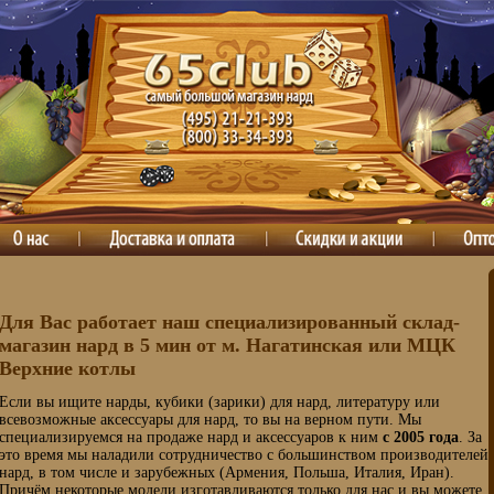
Для Вас работает наш специализированный склад-
магазин нард в 5 мин от м. Нагатинская или МЦК
Верхние котлы
Если вы ищите нарды, кубики (зарики) для нард, литературу или
всевозможные аксессуары для нард, то вы на верном пути. Мы
специализируемся на продаже нард и аксессуаров к ним
с 2005 года
. За
это время мы наладили сотрудничество с большинством производителей
нард, в том числе и зарубежных (Армения, Польша, Италия, Иран).
Причём некоторые модели изготавливаются только для нас и вы можете