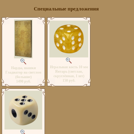
Специальные предложения
Игральная кость 10 мм
Нарды, шашки
Янтарь (светлая,
Гладиатор на светлом
скруглённая, 1 шт)
(большие)
150 руб.
1490 руб.