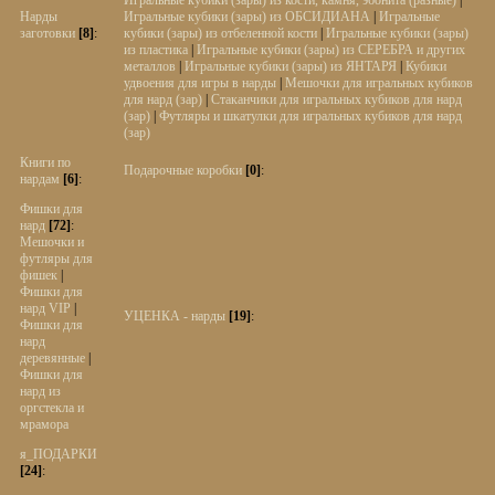
Игральные кубики (зары) из кости, камня, эбонита (разные)
|
Нарды
Игральные кубики (зары) из ОБСИДИАНА
|
Игральные
заготовки
[8]
:
кубики (зары) из отбеленной кости
|
Игральные кубики (зары)
из пластика
|
Игральные кубики (зары) из СЕРЕБРА и других
металлов
|
Игральные кубики (зары) из ЯНТАРЯ
|
Кубики
удвоения для игры в нарды
|
Мешочки для игральных кубиков
для нард (зар)
|
Стаканчики для игральных кубиков для нард
(зар)
|
Футляры и шкатулки для игральных кубиков для нард
(зар)
Книги по
Подарочные коробки
[0]
:
нардам
[6]
:
Фишки для
нард
[72]
:
Мешочки и
футляры для
фишек
|
Фишки для
нард VIP
|
УЦЕНКА - нарды
[19]
:
Фишки для
нард
деревянные
|
Фишки для
нард из
оргстекла и
мрамора
я_ПОДАРКИ
[24]
: