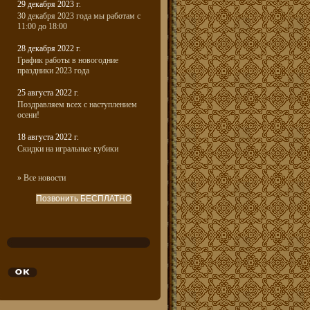
29 декабря 2023 г.
30 декабря 2023 года мы работам с
11:00 до 18:00
28 декабря 2022 г.
График работы в новогодние
праздники 2023 года
25 августа 2022 г.
Поздравляем всех с наступлением
осени!
18 августа 2022 г.
Скидки на игральные кубики
» Все новости
Позвонить БЕСПЛАТНО