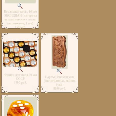
Игральная кость 10 мм
ОБСИДИАН (материал
вулканическое стекло,
коричневая, 1 шт)
450 руб.
Фишки для нард 30 мм
Нарды Непобедимые
СССР
(филигранные, массив
1890 руб.
бука)
8890 руб.