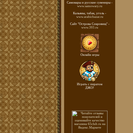
Самовары и русские
сувениры -
www.samowary.ru
Кальяны, табак, уголь -
www.arabicbazar.ru
Сайт "Острова Сокровищ" -
www.393.ru
Онлайн игры
Играть с пиратом
ДЖО!