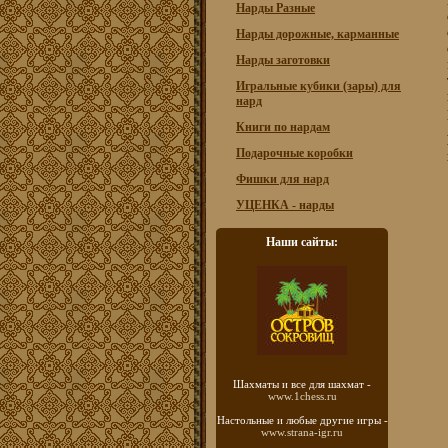
Нарды Разные
Нарды дорожные, карманные
Нарды заготовки
Игральные кубики (зары) для
нард
Книги по нардам
Подарочные коробки
Фишки для нард
УЦЕНКА - нарды
Наши сайты:
Шахматы
и все для шахмат -
www.1chess.ru
Настольные и любые
другие игры -
www.strana-igr.ru