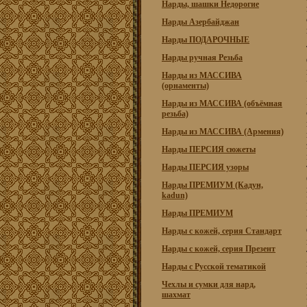
Нарды, шашки Недорогие
Нарды Азербайджан
Нарды ПОДАРОЧНЫЕ
Нарды ручная Резьба
Нарды из МАССИВА
(орнаменты)
Нарды из МАССИВА (объёмная
резьба)
Нарды из МАССИВА (Армения)
Нарды ПЕРСИЯ сюжеты
Нарды ПЕРСИЯ узоры
Нарды ПРЕМИУМ (Кадун,
kadun)
Нарды ПРЕМИУМ
Нарды с кожей, серия Стандарт
Нарды с кожей, серия Презент
Нарды с Русской тематикой
Чехлы и сумки для нард,
шахмат