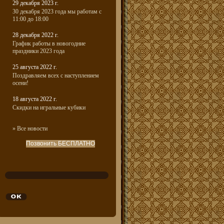
29 декабря 2023 г.
30 декабря 2023 года мы работам с
11:00 до 18:00
28 декабря 2022 г.
График работы в новогодние
праздники 2023 года
25 августа 2022 г.
Поздравляем всех с наступлением
осени!
18 августа 2022 г.
Скидки на игральные кубики
» Все новости
Позвонить БЕСПЛАТНО