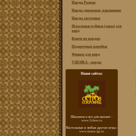
Нарды Разные
Нарды дорожные, карманные
Нарды заготовки
Игральные кубики (зары) для
нард
Книги по нардам
Подарочные коробки
Фишки для нард
УЦЕНКА - нарды
Наши сайты:
Шахматы
и все для шахмат -
www.1chess.ru
Настольные и любые
другие игры -
www.strana-igr.ru