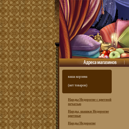
ваша корзина
(нет товаров)
Нарды Недорогие с цветной
печатью
Нарды, шашки Недорогие
цветные
Нарды Недорогие