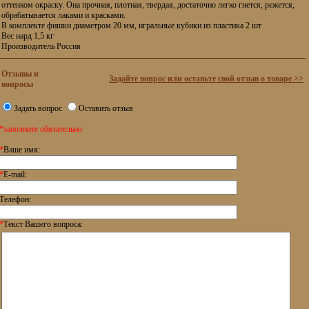
оттенком окраску. Она прочная, плотная, твердая, достаточно легко гнется, режется,
обрабатывается лаками и красками.
В комплекте фишки диаметром 20 мм, игральные кубики из пластика 2 шт
Вес нард 1,5 кг
Производитель Россия
Отзывы и
Задайте вопрос или оставьте свой отзыв о товаре >>
вопросы
Задать вопрос
Оставить отзыв
*заполните обязательно
*
Ваше имя:
*
E-mail:
Телефон:
*
Текст Вашего вопроса: