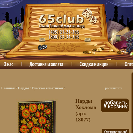
Главная
:
Нарды с Русской тематикой
:
распечатать
Нарды
Хохлома
(арт.
18077)
Оцените товар!