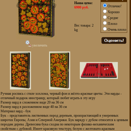
Наша цена:
Отлично!
6900 руб.
Хорошо
Средне
Плохо
Вес товара: 2
Очень плохо
kg
увеличить
Ручная роспись с стиле хохлома, черный фон и жёлто-красные цветы. Эти нарды -
отличный подарок иностранцу, который любит играть в эту игру
Размер нард в сложенном виде 20 на 36 см
Размер нард в разложенном виде 40 на 36 см
Материал нард - бук
Бук – представитель лиственных пород деревьев, произрастающий в умеренных
широтах Европы, Азии и Северной Америки. Бук наряду с дубом относится к ценным
породам дерева. Древесина бука сходна по некоторым физико-механическим
свойствам с дубовой. Имеет красивую текстуру, белую с желтовато-красным