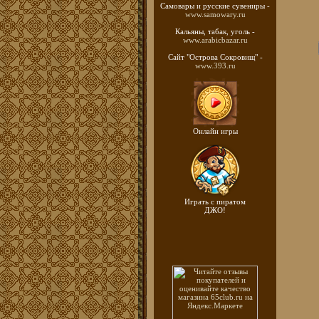
Самовары и русские
сувениры -
www.samowary.ru
Кальяны, табак, уголь -
www.arabicbazar.ru
Сайт "Острова Сокровищ" -
www.393.ru
Онлайн игры
Играть с пиратом
ДЖО!