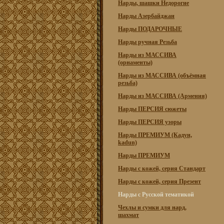
Нарды, шашки Недорогие
Нарды Азербайджан
Нарды ПОДАРОЧНЫЕ
Нарды ручная Резьба
Нарды из МАССИВА
(орнаменты)
Нарды из МАССИВА (объёмная
резьба)
Нарды из МАССИВА (Армения)
Нарды ПЕРСИЯ сюжеты
Нарды ПЕРСИЯ узоры
Нарды ПРЕМИУМ (Кадун,
kadun)
Нарды ПРЕМИУМ
Нарды с кожей, серия Стандарт
Нарды с кожей, серия Презент
Нарды с Русской тематикой
Чехлы и сумки для нард,
шахмат