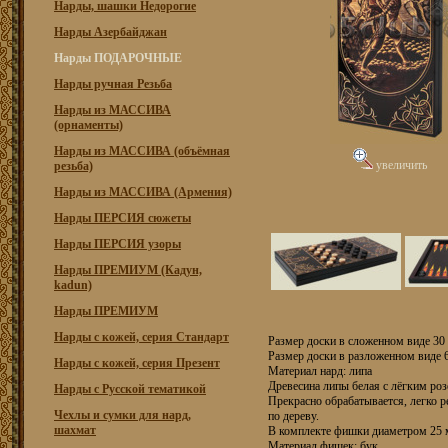
Нарды, шашки Недорогие
Нарды Азербайджан
Нарды ПОДАРОЧНЫЕ
Нарды ручная Резьба
Нарды из МАССИВА
(орнаменты)
Нарды из МАССИВА (объёмная
увеличить
резьба)
Нарды из МАССИВА (Армения)
Нарды ПЕРСИЯ сюжеты
Нарды ПЕРСИЯ узоры
Нарды ПРЕМИУМ (Кадун,
kadun)
Нарды ПРЕМИУМ
Нарды с кожей, серия Стандарт
Размер доски в сложенном виде 30 
Размер доски в разложенном виде 6
Нарды с кожей, серия Презент
Материал нард: липа
Древесина липы белая с лёгким ро
Нарды с Русской тематикой
Прекрасно обрабатывается, легко р
Чехлы и сумки для нард,
по дереву.
шахмат
В комплекте фишки диаметром 25 м
Материал фишек: бук