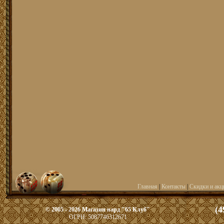
Главная
|
Контакты
|
Скидки и акц
(4
© 2005 - 2026 Магазин нард "65 Клуб"
ОГРН: 5087746312671