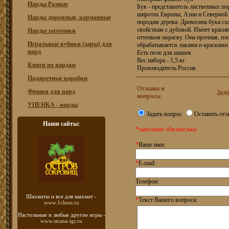
Нарды Разные
Бук - представитель лиственных п
широтах Европы, Азии и Северной 
Нарды дорожные, карманные
породам дерева. Древесина бука с
свойствам с дубовой. Имеет краси
Нарды заготовки
оттенком окраску. Она прочная, пло
Игральные кубики (зары) для
обрабатывается лаками и красками.
нард
Есть поле для шашек
Вес набора - 1,5 кг
Книги по нардам
Производитель Россия
Подарочные коробки
Отзывы и
Фишки для нард
Зада
вопросы
УЦЕНКА - нарды
Задать вопрос
Оставить отз
Наши сайты:
*заполните обязательно
*
Ваше имя:
*
E-mail:
Телефон:
Шахматы
и все для шахмат -
*
Текст Вашего вопроса:
www.1chess.ru
Настольные и любые
другие игры -
www.strana-igr.ru