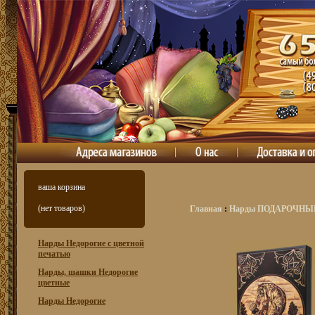
ваша корзина
(нет товаров)
Главная
:
Нарды ПОДАРОЧНЫ
Нарды Недорогие с цветной
печатью
Нарды, шашки Недорогие
цветные
Нарды Недорогие