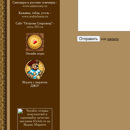
Самовары и русские
сувениры -
www.samowary.ru
Кальяны, табак, уголь -
www.arabicbazar.ru
Сайт "Острова Сокровищ" -
www.393.ru
или
закрыть
Онлайн игры
Играть с пиратом
ДЖО!