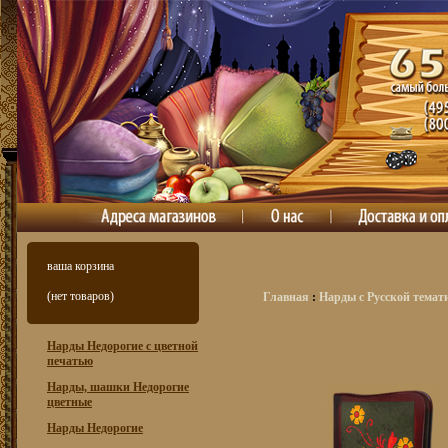
ваша корзина
(нет товаров)
Главная
:
Нарды с Русской темат
Нарды Недорогие с цветной
печатью
Нарды, шашки Недорогие
цветные
Нарды Недорогие