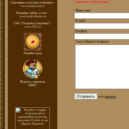
*заполните обязательно
Самовары и русские
сувениры -
www.samowary.ru
*
Ваше имя:
Кальяны, табак, уголь -
www.arabicbazar.ru
*
E-mail:
Сайт "Острова Сокровищ" -
www.393.ru
Телефон:
*
Текст Вашего вопроса:
Онлайн игры
Играть с пиратом
ДЖО!
или
закрыть