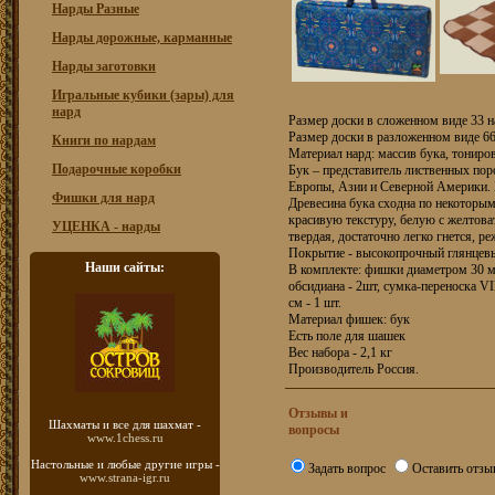
Нарды Разные
Нарды дорожные, карманные
Нарды заготовки
Игральные кубики (зары) для
нард
Размер доски в сложенном виде 33 н
Размер доски в разложенном виде 66
Книги по нардам
Материал нард: массив бука, тониров
Подарочные коробки
Бук – представитель лиственных по
Европы, Азии и Северной Америки. 
Фишки для нард
Древесина бука сходна по некоторы
красивую текстуру, белую с желтова
УЦЕНКА - нарды
твердая, достаточно легко гнется, р
Покрытие - высокопрочный глянцевы
Наши сайты:
В комплекте: фишки диаметром 30 мм
обсидиана - 2шт, сумка-переноска V
см - 1 шт.
Материал фишек: бук
Есть поле для шашек
Вес набора - 2,1 кг
Производитель Россия.
Отзывы и
Шахматы
и все для шахмат -
вопросы
www.1chess.ru
Настольные и любые
другие игры -
Задать вопрос
Оставить отзы
www.strana-igr.ru