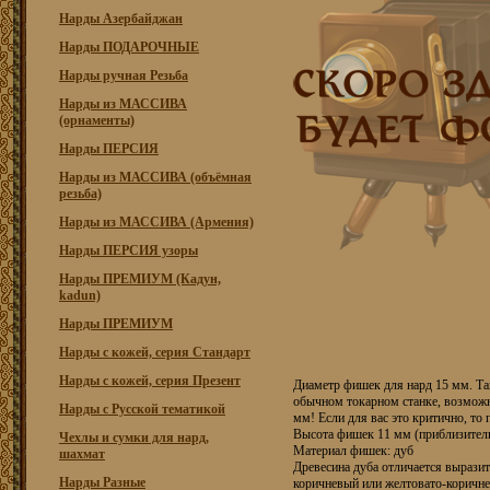
Нарды Азербайджан
Нарды ПОДАРОЧНЫЕ
Нарды ручная Резьба
Нарды из МАССИВА
(орнаменты)
Нарды ПЕРСИЯ
Нарды из МАССИВА (объёмная
резьба)
Нарды из МАССИВА (Армения)
Нарды ПЕРСИЯ узоры
Нарды ПРЕМИУМ (Кадун,
kadun)
Нарды ПРЕМИУМ
Нарды с кожей, серия Стандарт
Нарды с кожей, серия Презент
Диаметр фишек для нард 15 мм. Т
обычном токарном станке, возможн
Нарды с Русской тематикой
мм! Если для вас это критично, то
Высота фишек 11 мм (приблизител
Чехлы и сумки для нард,
Материал фишек: дуб
шахмат
Древесина дуба отличается выразит
Нарды Разные
коричневый или желтовато-коричн