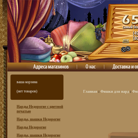
ваша корзина
(нет товаров)
Главная
:
Фишки для нард
:
Фи
Нарды Недорогие с цветной
печатью
Нарды, шашки Недорогие
Нарды Недорогие
Нарды, шашки Недорогие