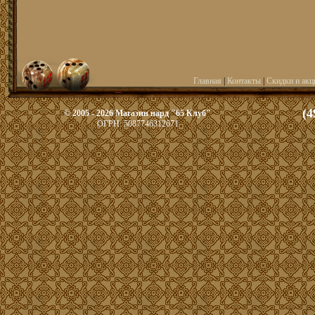
Главная
|
Контакты
|
Скидки и акц
(4
© 2005 - 2026 Магазин нард "65 Клуб"
ОГРН: 5087746312671