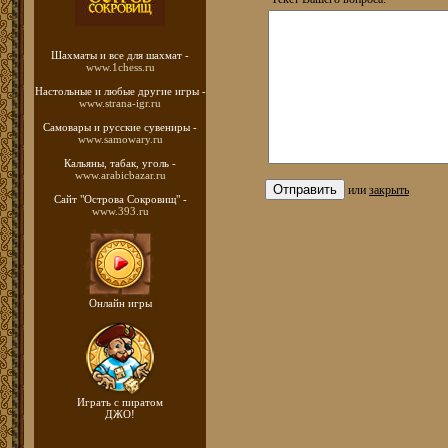
Шахматы
и все для шахмат -
www.1chess.ru
Настольные и любые
другие игры -
www.strana-igr.ru
Самовары и русские
сувениры -
www.samowary.ru
Кальяны, табак, уголь -
www.arabicbazar.ru
или
закрыть
Сайт "Острова Сокровищ" -
www.393.ru
Онлайн игры
Играть с пиратом
ДЖО!