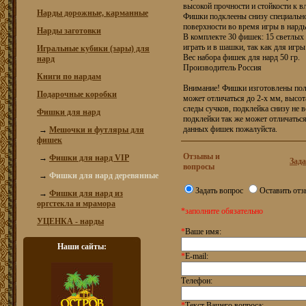
высокой прочности и стойкости к вл
Нарды дорожные, карманные
Фишки подклеены снизу специально
поверхности во время игры в нард
Нарды заготовки
В комплекте 30 фишек: 15 светлых
играть и в шашки, так как для игр
Игральные кубики (зары) для
Вес набора фишек для нард 50 гр.
нард
Производитель Россия
Книги по нардам
Внимание! Фишки изготовлены пол
Подарочные коробки
может отличаться до 2-х мм, высо
следы сучков, подклейка снизу не в
Фишки для нард
подклейки так же может отличаться
данных фишек пожалуйста.
→
Мешочки и футляры для
фишек
Отзывы и
→
Фишки для нард VIP
Зада
вопросы
→
Фишки для нард деревянные
Задать вопрос
Оставить отз
→
Фишки для нард из
оргстекла и мрамора
*заполните обязательно
УЦЕНКА - нарды
*
Ваше имя:
Наши сайты:
*
E-mail:
Телефон:
*
Текст Вашего вопроса: