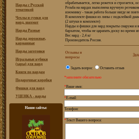
обрабатывается, легко режется и строгается, о
Нарды с Русской
Резьба на нардах выполнена вручную резчиком
тематикой
изюминку - такая работа больше нигде не повт
В комплекте фишки из липы с подклейкой диам
Чехлы и сумки для
(2 штуки в комплекте)
нард, шахмат
Нарды и фишки для нард покрыты снаружи и 
Нарды Разные
бархатом, чтобы не царапать доску во время и
Вес нард - 2,4 кг
Нарды дорожные,
Производитель Россия.
карманные
Нарды заготовки
Отзывы и
Зад
вопросы
Игральные кубики
(зары) для нард
Задать вопрос
Оставить отзыв
Книги по нардам
*заполните обязательно
Подарочные коробки
*
Ваше имя:
Фишки для нард
УЦЕНКА - нарды
*
E-mail:
Наши сайты:
Телефон:
*
Текст Вашего вопроса: