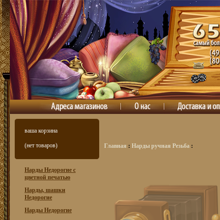
ваша корзина
(нет товаров)
Главная
:
Нарды ручная Резьба
:
Нарды Недорогие с
цветной печатью
Нарды, шашки
Недорогие
Нарды Недорогие