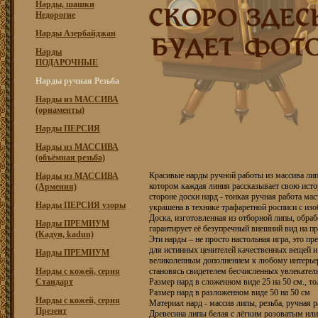
Нарды, шашки
Недорогие
Нарды Азербайджан
Нарды
ПОДАРОЧНЫЕ
Нарды ручная Резьба
Нарды из МАССИВА
(орнаменты)
Нарды ПЕРСИЯ
Нарды из МАССИВА
(объёмная резьба)
Красивые нарды ручной работы из массива лип
Нарды из МАССИВА
котором каждая линия рассказывает свою исто
(Армения)
стороне доски нард - тонкая ручная работа мас
Нарды ПЕРСИЯ узоры
украшена в технике трафаретной росписи с из
Доска, изготовленная из отборной липы, обраб
Нарды ПРЕМИУМ
гарантирует её безупречный внешний вид на п
(Кадун, kadun)
Эти нарды – не просто настольная игра, это п
для истинных ценителей качественных вещей и
Нарды ПРЕМИУМ
великолепным дополнением к любому интерьеру
Нарды с кожей, серия
становясь свидетелем бесчисленных увлекател
Стандарт
Размер нард в сложенном виде 25 на 50 см., т
Размер нард в разложенном виде 50 на 50 см
Нарды с кожей, серия
Материал нард - массив липы, резьба, ручная р
Презент
Древесина липы белая с лёгким розоватым или