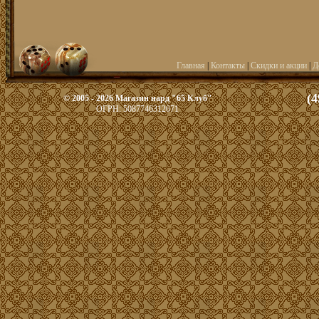
Главная
|
Контакты
|
Скидки и акции
|
Д
(4
© 2005 - 2026 Магазин нард "65 Клуб"
ОГРН: 5087746312671