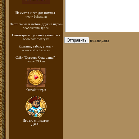
Шахматы
и все для шахмат -
www.1chess.ru
Настольные и любые
другие игры -
www.strana-igr.ru
Самовары и русские
сувениры -
www.samowary.ru
или
закрыть
Кальяны, табак, уголь -
www.arabicbazar.ru
Сайт "Острова Сокровищ" -
www.393.ru
Онлайн игры
Играть с пиратом
ДЖО!