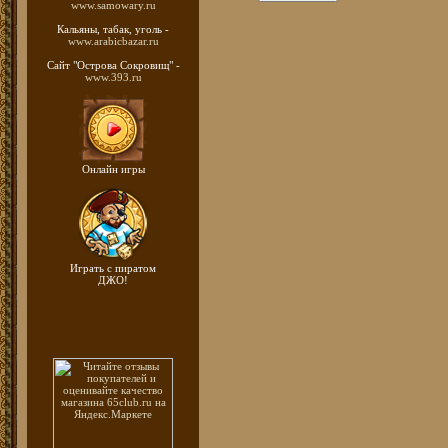
www.samowary.ru
Кальяны, табак, уголь -
www.arabicbazar.ru
Сайт "Острова Сокровищ" -
www.393.ru
Онлайн игры
Играть с пиратом
ДЖО!