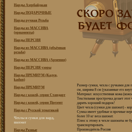
Нарды Азербайджан
Нарды ПОДАРОЧНЫЕ
Нарды ручная Резьба
Нарды из МАССИВА
(орнаменты)
Нарды ПЕРСИЯ
Нарды из МАССИВА (объёмная
резьба)
Нарды из МАССИВА (Армения)
Нарды ПЕРСИЯ узоры
Нарды ПРЕМИУМ (Кадун,
kadun)
Размер сумки, чехла с ручками для п
Нарды ПРЕМИУМ
см, ширина 8 см (указанные его вну
Материал: искусственная кожа (кожз
Нарды с кожей, серия Стандарт
Текстильная прострочка делает этот
Нарды с кожей, серия Презент
дарить хороший подарок!
Цвет чехла (сумки для шахмат) - ко
Нарды с Русской тематикой
Сумка имеет удобные и прочные вер
более 10 кг веса шахмат.
Чехлы и сумки для нард,
Плюс к этому в чехле шахматы не буд
шахмат
транспортировать.
Производитель Россия
Нарды Разные