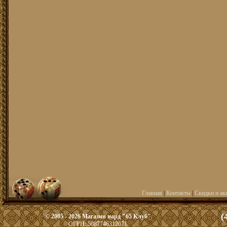
Главная
|
Контакты
|
Скидки и ак
(
© 2005 - 2026 Магазин нард "65 Клуб"
ОГРН: 5087746312671