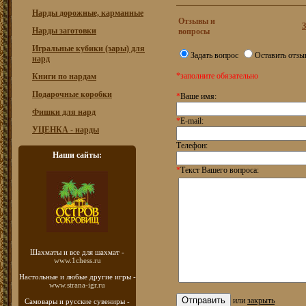
Нарды дорожные, карманные
Отзывы и
З
Нарды заготовки
вопросы
Игральные кубики (зары) для
Задать вопрос
Оставить отзы
нард
*заполните обязательно
Книги по нардам
Подарочные коробки
*
Ваше имя:
Фишки для нард
*
E-mail:
УЦЕНКА - нарды
Телефон:
Наши сайты:
*
Текст Вашего вопроса:
Шахматы
и все для шахмат -
www.1chess.ru
Настольные и любые
другие игры -
www.strana-igr.ru
или
закрыть
Самовары и русские
сувениры -