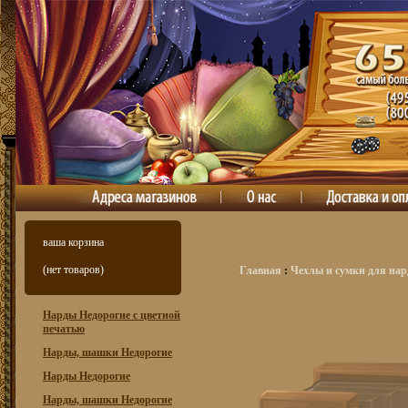
ваша корзина
(нет товаров)
Главная
:
Чехлы и сумки для нар
Нарды Недорогие с цветной
печатью
Нарды, шашки Недорогие
Нарды Недорогие
Нарды, шашки Недорогие